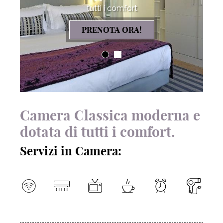
tutti i comfort
tutti i comfort
PRENOTA ORA!
PRENOTA ORA!
(CAMERA CLASSIC)
(CAMERA CLASSIC)
01
02
Camera Classica moderna e
dotata di tutti i comfort.
Servizi in Camera: