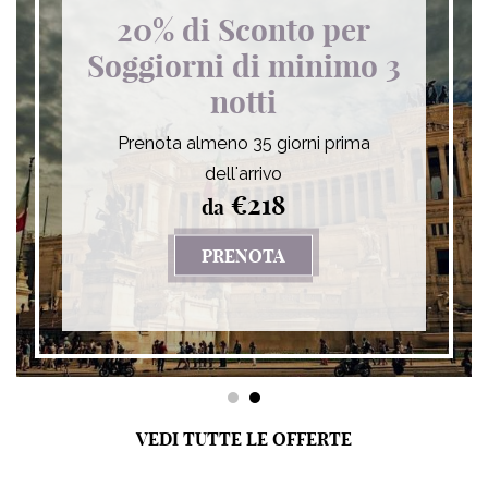
20% di Sconto per
Soggiorni di minimo 3
notti
Prenota almeno 35 giorni prima
dell'arrivo
€218
TAY
da
PRENOTA
- 20% DI SCONTO PER 
1
2
VEDI TUTTE LE OFFERTE