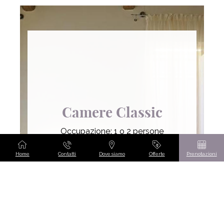
Camere Classic
Occupazione: 1 o 2 persone
da
€
218
Home
Contatti
Dove siamo
Offerte
Prenotazioni
PRENOTA